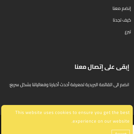
إنضم معنا
كيف تجدنا
تبرع
إبقى على إتصال معنا
انضم الى القائمة البريدية لمعرفة أحدث أخبارنا وفعالياتنا بشكل سريع:
This website uses cookies to ensure you get the best
experience on our website.
© 2025 جميع الحقوق محفوظة. تصميم وتطوير
Element Media