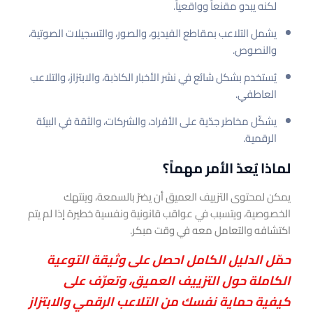
لكنه يبدو مقنعاً وواقعياً.
يشمل التلاعب بمقاطع الفيديو، والصور، والتسجيلات الصوتية،
والنصوص.
يُستخدم بشكل شائع في نشر الأخبار الكاذبة، والابتزاز، والتلاعب
العاطفي.
يشكّل مخاطر جدّية على الأفراد، والشركات، والثقة في البيئة
الرقمية.
لماذا يُعدّ الأمر مهماً؟
يمكن لمحتوى التزييف العميق أن يضرّ بالسمعة، وينتهك
الخصوصية، ويتسبب في عواقب قانونية ونفسية خطيرة إذا لم يتم
اكتشافه والتعامل معه في وقت مبكر.
حمّل الدليل الكامل احصل على وثيقة التوعية
الكاملة حول التزييف العميق، وتعرّف على
كيفية حماية نفسك من التلاعب الرقمي والابتزاز